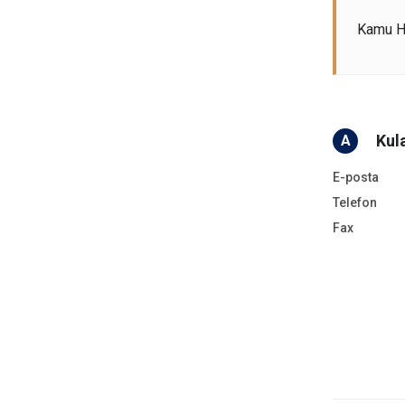
Kamu Hi
Kul
A
E-posta
Telefon
Fax