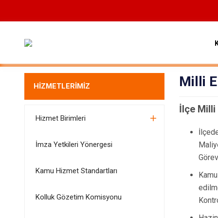
Milli 
HİZMETLERİMİZ
İlçe Mill
Hizmet Birimleri
İlçed
İmza Yetkileri Yönergesi
Maliy
Görev
Kamu Hizmet Standartları
Kamu 
edilm
Kolluk Gözetim Komisyonu
Kontro
Hazin