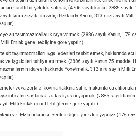
Gördes
anları süratli bir şekilde satmak, (4706 sayılı kanun, 2886 sayılı 
Kırkağaç
sayılı tarım arazilerini satışı Hakkında Kanun, 313 sıra sayılı Mill
Köprübaşı
apılır.)
Kula
eye ait taşınmazmalları kiraya vermek. (2886 sayılı Kanun, 178 sa
 Milli Emlak genel tebliğine göre yapılır.)
te ait taşınmazmalları işgal edenleri tesbit etmek, haklarında ecrim
k ve işgalcileri tahliye ettirmek. (2886 sayılı Kanun 75. madde, 
mazmallarının idaresi hakkında Yönetmelik, 312 sıra sayılı Milli E
apılır.)
meler veya zorla el koyma hakkına sahip makamlarca alıkonulan t
eye intikalini sağlamak ve tasfiyesini yapmak. (2886 sayılı kanu
yılı Milli Emlak genel tebliğlerine göre yapılır.)
kam ve Malmüdürünce verilen diğer görevleri yapmak.(178 sayı