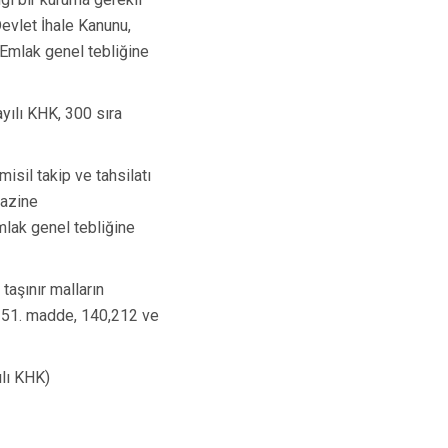
Turgutlu
Devlet İhale Kanunu,
Şehzadeler
i Emlak genel tebliğine
Yunusemre
yılı KHK, 300 sıra
isil takip ve tahsilatı
Hazine
mlak genel tebliğine
aşınır malların
n 51. madde, 140,212 ve
lı KHK)