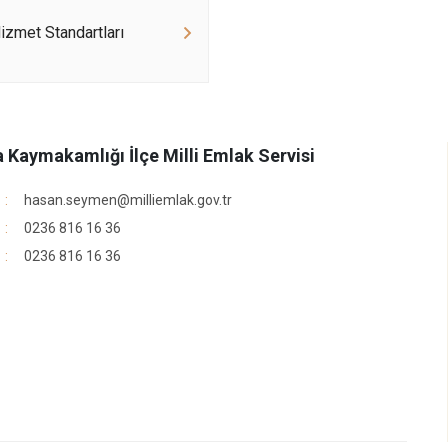
zmet Standartları
a Kaymakamlığı İlçe Milli Emlak Servisi
hasan.seymen@milliemlak.gov.tr
0236 816 16 36
0236 816 16 36