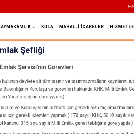
e-D
KAYMAKAMLIK
KULA
MAHALLİ İDARELER
HİZMETLE
Manisa
Emlak Şefliği
i Emlak Şervisi'nin Görevleri
e bulunan devlete ait tüm taşınır ve taşınmazmalların kayıtlarını tu
Ahmetli
e Bakanlığının Kuruluşu ve görevleri hakkında KHK, Milli Emlak 
Akhisar
leri Yönetmeliğine göre yapılır.)
Alaşehir
kurum ve Kuruluşlarının hizmeti için gerekli olan taşınmazmalların
Demirci
esi için gerekli işlemleri yapmak.( 178 sayılı KHK, 5018 sayılı K
l kanunu, 315 sıra sayılı Milli Emlak genel tebliğine göre yapılır.)
Gölmarmara
eye ait taşınmazmalları ekonomiye kazandırmak amacı ile herhang