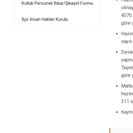
Kolluk Personeli İhbar/Şikayet Formu
olmay
4070 
İlçe İnsan Hakları Kurulu
göre y
Hazin
sayılı
Devle
yapma
Taşın
göre y
Mahke
hazin
311 sa
Kayma