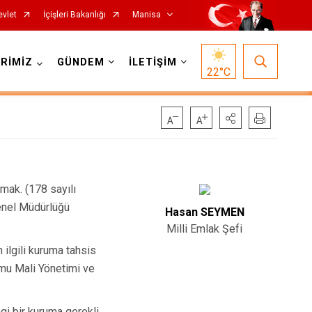
evlet
İçişleri Bakanlığı
Manisa
RİMİZ
GÜNDEM
İLETİŞİM
22
°C
tmak. (178 sayılı
Salihli
Genel Müdürlüğü
Hasan SEYMEN
Sarıgöl
Milli Emlak Şefi
Saruhanlı
 ilgili kuruma tahsis
Selendi
amu Mali Yönetimi ve
Soma
i bir kuruma gerekli