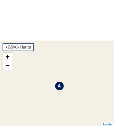
Büyük Harita
+
−
A
Leaflet