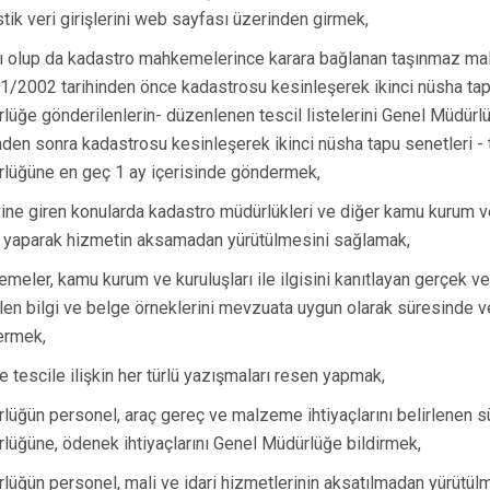
istik veri girişlerini web sayfası üzerinden girmek,
zlı olup da kadastro mahkemelerince karara bağlanan taşınmaz mal
1/2002 tarihinden önce kadastrosu kesinleşerek ikinci nüsha tap
lüğe gönderilenlerin- düzenlenen tescil listelerini Genel Müdür
inden sonra kadastrosu kesinleşerek ikinci nüsha tapu senetleri - t
lüğüne en geç 1 ay içerisinde göndermek,
ine giren konularda kadastro müdürlükleri ve diğer kamu kurum ve 
ği yaparak hizmetin aksamadan yürütülmesini sağlamak,
meler, kamu kurum ve kuruluşları ile ilgisini kanıtlayan gerçek ve
ilen bilgi ve belge örneklerini mevzuata uygun olarak süresinde
ermek,
ve tescile ilişkin her türlü yazışmaları resen yapmak,
lüğün personel, araç gereç ve malzeme ihtiyaçlarını belirlenen s
lüğüne, ödenek ihtiyaçlarını Genel Müdürlüğe bildirmek,
lüğün personel, mali ve idari hizmetlerinin aksatılmadan yürütül