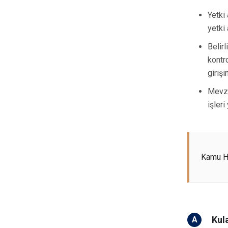
Yetki 
yetki
Belir
kontr
giriş
Mevzu
işler
Kamu Hi
Kul
A