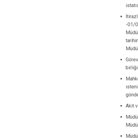
istat
İtira
-01/0
Müdür
tarih
Müdür
Görev
birli
Mahke
isten
gönd
Akit 
Müdür
Müdür
Müdür