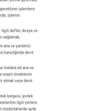
Turgutlu
 gerektiren işlemlere
Şehzadeler
inde, işlemin
Yunusemre
 ilgili defter, dosya ve
ni sağlamak,
en ana ve yardımcı
esi karşılığında devir
az mallara ait ana ve
ya onaylı örneklerini
ir almak veya devir
tek belgesi, ipotek
elerinin ilgili yerlere
n müdürlüklerde aylık