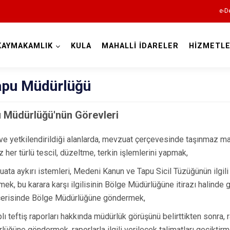
e-D
KAYMAKAMLIK
KULA
MAHALLİ İDARELER
HİZMETLE
Manisa
Tapu Müdürlüğü
u Müdürlüğü'nün Görevleri
 ve yetkilendirildiği alanlarda, mevzuat çerçevesinde taşınmaz mall
Ahmetli
z her türlü tescil, düzeltme, terkin işlemlerini yapmak,
Akhisar
ata aykırı istemleri, Medeni Kanun ve Tapu Sicil Tüzüğünün ilgil
Alaşehir
mek, bu karara karşı ilgilisinin Bölge Müdürlüğüne itirazı halinde g
Demirci
çerisinde Bölge Müdürlüğüne göndermek,
Gölmarmara
lı teftiş raporları hakkında müdürlük görüşünü belirttikten sonra,
lüğüne göndermek, raporlarla ilgili verilecek talimatları geciktir