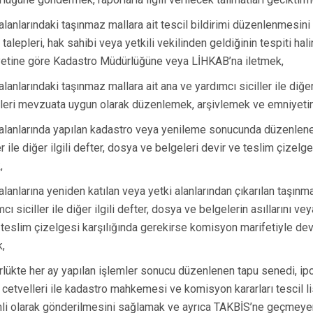
Gördes
 alanlarındaki taşınmaz mallara ait tescil bildirimi düzenlenmesini
Kırkağaç
n talepleri, hak sahibi veya yetkili vekilinden geldiğinin tespiti hal
Köprübaşı
etine göre Kadastro Müdürlüğüne veya LİHKAB’na iletmek,
Kula
alanlarındaki taşınmaz mallara ait ana ve yardımcı siciller ile diğer
leri mevzuata uygun olarak düzenlemek, arşivlemek ve emniyeti
 alanlarında yapılan kadastro veya yenileme sonucunda düzenlen
er ile diğer ilgili defter, dosya ve belgeleri devir ve teslim çizelg
,
 alanlarına yeniden katılan veya yetki alanlarından çıkarılan taşınm
cı siciller ile diğer ilgili defter, dosya ve belgelerin asıllarını ve
-teslim çizelgesi karşılığında gerekirse komisyon marifetiyle dev
,
lükte her ay yapılan işlemler sonucu düzenlenen tapu senedi, ipo
 cetvelleri ile kadastro mahkemesi ve komisyon kararları tescil list
li olarak gönderilmesini sağlamak ve ayrıca TAKBİS’ne geçmeye