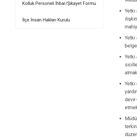
Kolluk Personeli İhbar/Şikayet Formu
Yetki
ilişki
İlçe İnsan Hakları Kurulu
mahiy
Yetki 
belge
Yetki
sicill
almak
Yetki
yardım
devir
etmek
Müdür
terkin
düzen