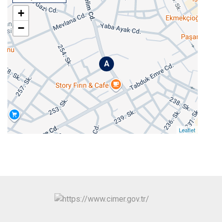
+
−
A
Leaflet