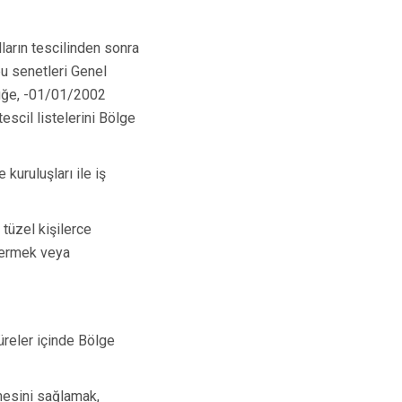
ların tescilinden sonra
u senetleri Genel
lüğe, -01/01/2002
escil listelerini Bölge
kuruluşları ile iş
 tüzel kişilerce
 vermek veya
üreler içinde Bölge
mesini sağlamak,