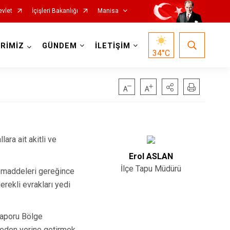
evlet
İçişleri Bakanlığı
Manisa
RİMİZ
GÜNDEM
İLETİŞİM
34
°C
ara ait akitli ve
Salihli
Erol ASLAN
Sarıgöl
İlçe Tapu Müdürü
i maddeleri gereğince
Saruhanlı
erekli evrakları yedi
Selendi
Soma
 raporu Bölge
meden yerine getirmek,