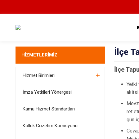
İlçe 
HİZMETLERİMİZ
İlçe Tap
Hizmet Birimleri
Yetki
İmza Yetkileri Yönergesi
akitsi
Mevzu
Kamu Hizmet Standartları
ret et
gün i
Kolluk Gözetim Komisyonu
Cevap
Müdür